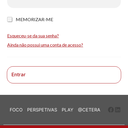
M
MEMORIZAR-ME
e
m
o
Esqueceu-se da sua senha?
r
Ainda não possui uma conta de acesso?
i
z
a
r
-
m
Entrar
e
Faceb
Link
FOCO
PERSPETIVAS
PLAY
@CETERA