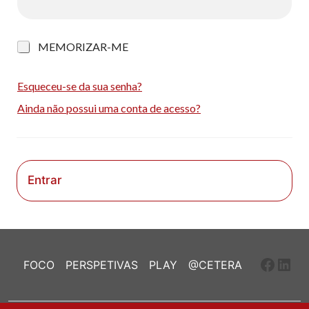
M
MEMORIZAR-ME
e
m
o
Esqueceu-se da sua senha?
r
Ainda não possui uma conta de acesso?
i
z
a
r
-
m
Entrar
e
Faceb
Link
FOCO
PERSPETIVAS
PLAY
@CETERA