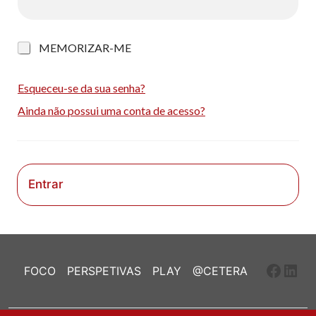
M
MEMORIZAR-ME
e
m
o
Esqueceu-se da sua senha?
r
Ainda não possui uma conta de acesso?
i
z
a
r
-
m
Entrar
e
Faceb
Link
FOCO
PERSPETIVAS
PLAY
@CETERA