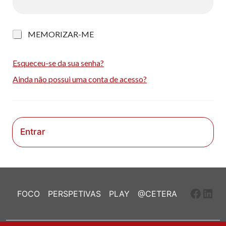
M
MEMORIZAR-ME
e
m
o
Esqueceu-se da sua senha?
r
Ainda não possui uma conta de acesso?
i
z
a
r
-
m
Entrar
e
Faceb
Link
FOCO
PERSPETIVAS
PLAY
@CETERA