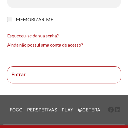
M
MEMORIZAR-ME
e
m
o
Esqueceu-se da sua senha?
r
Ainda não possui uma conta de acesso?
i
z
a
r
-
m
Entrar
e
Faceb
Link
FOCO
PERSPETIVAS
PLAY
@CETERA