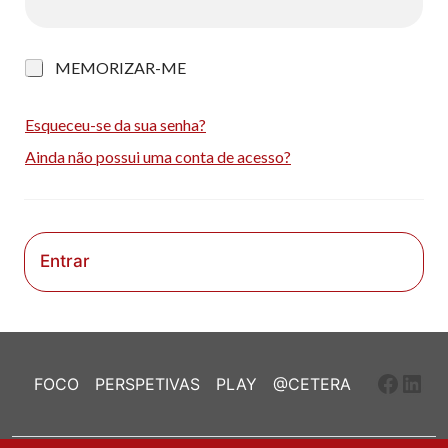
M
MEMORIZAR-ME
e
m
o
Esqueceu-se da sua senha?
r
Ainda não possui uma conta de acesso?
i
z
a
r
-
m
Entrar
e
Faceb
Link
FOCO
PERSPETIVAS
PLAY
@CETERA