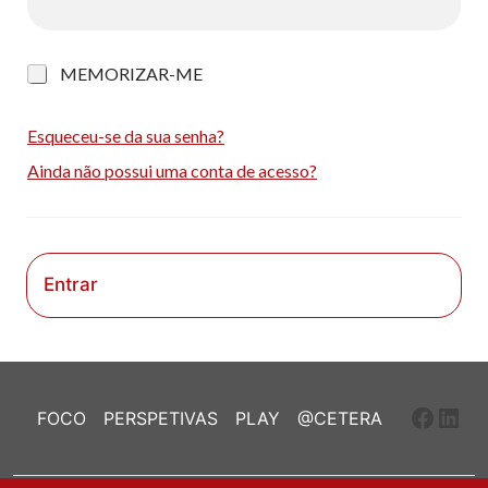
M
MEMORIZAR-ME
e
m
o
Esqueceu-se da sua senha?
r
Ainda não possui uma conta de acesso?
i
z
a
r
-
m
Entrar
e
Faceb
Link
FOCO
PERSPETIVAS
PLAY
@CETERA