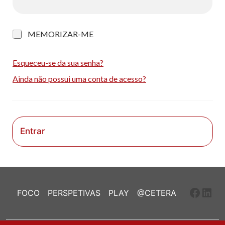
M
MEMORIZAR-ME
e
m
o
Esqueceu-se da sua senha?
r
Ainda não possui uma conta de acesso?
i
z
a
r
-
m
Entrar
e
Faceb
Link
FOCO
PERSPETIVAS
PLAY
@CETERA