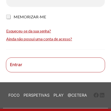
M
MEMORIZAR-ME
e
m
o
Esqueceu-se da sua senha?
r
Ainda não possui uma conta de acesso?
i
z
a
r
-
m
Entrar
e
Faceb
Link
FOCO
PERSPETIVAS
PLAY
@CETERA