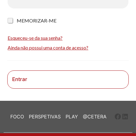
M
MEMORIZAR-ME
e
m
o
Esqueceu-se da sua senha?
r
Ainda não possui uma conta de acesso?
i
z
a
r
-
m
Entrar
e
Faceb
Link
FOCO
PERSPETIVAS
PLAY
@CETERA