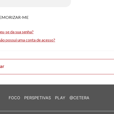
EMORIZAR-ME
eu-se da sua senha?
não possui uma conta de acesso?
rar
FOCO
PERSPETIVAS
PLAY
@CETERA