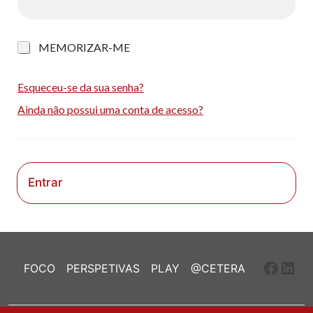
M
MEMORIZAR-ME
e
m
o
Esqueceu-se da sua senha?
r
Ainda não possui uma conta de acesso?
i
z
a
r
-
m
Entrar
e
Faceb
Link
FOCO
PERSPETIVAS
PLAY
@CETERA