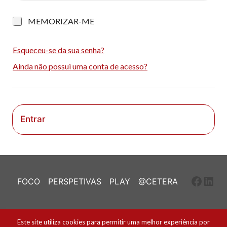
M
MEMORIZAR-ME
e
m
o
Esqueceu-se da sua senha?
r
Ainda não possui uma conta de acesso?
i
z
a
r
-
m
Entrar
e
Faceb
Link
FOCO
PERSPETIVAS
PLAY
@CETERA
Ficha Técnica e Estatuto Editorial
Este site utiliza cookies para permitir uma melhor experiência por