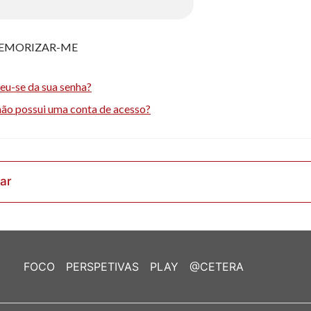
EMORIZAR-ME
eu-se da sua senha?
não possui uma conta de acesso?
rar
FOCO
PERSPETIVAS
PLAY
@CETERA