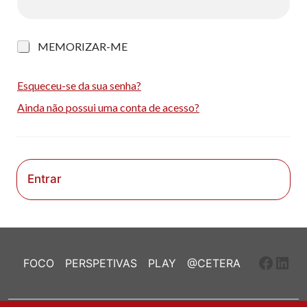
M
MEMORIZAR-ME
e
m
o
Esqueceu-se da sua senha?
r
Ainda não possui uma conta de acesso?
i
z
a
r
-
m
Entrar
e
Faceb
Link
FOCO
PERSPETIVAS
PLAY
@CETERA