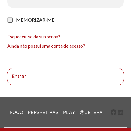
M
MEMORIZAR-ME
e
m
o
Esqueceu-se da sua senha?
r
Ainda não possui uma conta de acesso?
i
z
a
r
-
m
Entrar
e
Faceb
Link
FOCO
PERSPETIVAS
PLAY
@CETERA