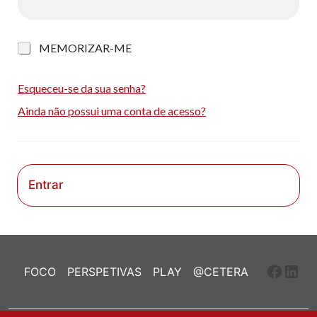
M
MEMORIZAR-ME
e
m
o
Esqueceu-se da sua senha?
r
Ainda não possui uma conta de acesso?
i
z
a
r
-
m
Entrar
e
Faceb
Link
FOCO
PERSPETIVAS
PLAY
@CETERA