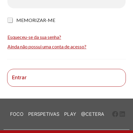
M
MEMORIZAR-ME
e
m
o
Esqueceu-se da sua senha?
r
Ainda não possui uma conta de acesso?
i
z
a
r
-
m
Entrar
e
Faceb
Link
FOCO
PERSPETIVAS
PLAY
@CETERA