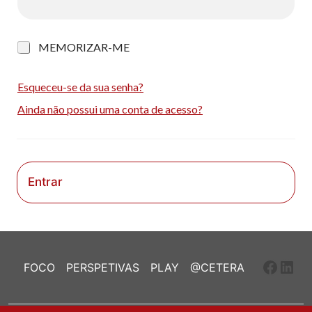
M
MEMORIZAR-ME
e
m
o
Esqueceu-se da sua senha?
r
Ainda não possui uma conta de acesso?
i
z
a
r
-
m
Entrar
e
Faceb
Link
FOCO
PERSPETIVAS
PLAY
@CETERA