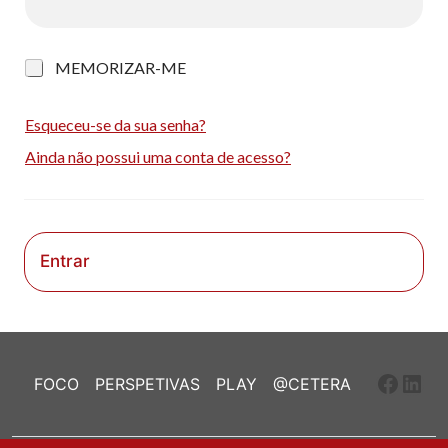
M
MEMORIZAR-ME
e
m
o
Esqueceu-se da sua senha?
r
Ainda não possui uma conta de acesso?
i
z
a
r
-
m
Entrar
e
Faceb
Link
FOCO
PERSPETIVAS
PLAY
@CETERA