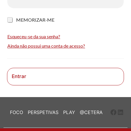
M
MEMORIZAR-ME
e
m
o
Esqueceu-se da sua senha?
r
Ainda não possui uma conta de acesso?
i
z
a
r
-
m
Entrar
e
Faceb
Link
FOCO
PERSPETIVAS
PLAY
@CETERA