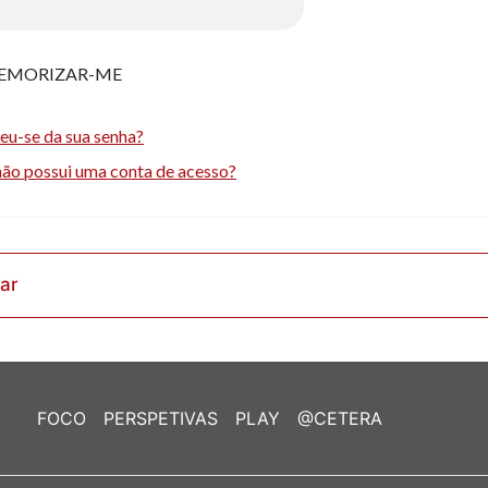
EMORIZAR-ME
eu-se da sua senha?
não possui uma conta de acesso?
rar
FOCO
PERSPETIVAS
PLAY
@CETERA