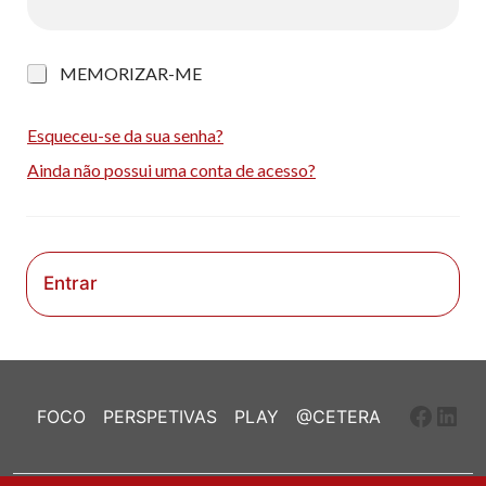
M
MEMORIZAR-ME
e
m
o
Esqueceu-se da sua senha?
r
Ainda não possui uma conta de acesso?
i
z
a
r
-
m
Entrar
e
Faceb
Link
FOCO
PERSPETIVAS
PLAY
@CETERA