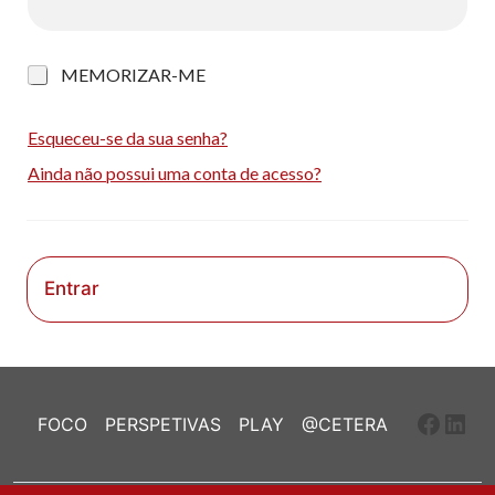
M
MEMORIZAR-ME
e
m
o
Esqueceu-se da sua senha?
r
Ainda não possui uma conta de acesso?
i
z
a
r
-
m
Entrar
e
Faceb
Link
FOCO
PERSPETIVAS
PLAY
@CETERA