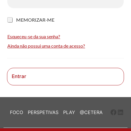
M
MEMORIZAR-ME
e
m
o
Esqueceu-se da sua senha?
r
Ainda não possui uma conta de acesso?
i
z
a
r
-
m
Entrar
e
Faceb
Link
FOCO
PERSPETIVAS
PLAY
@CETERA