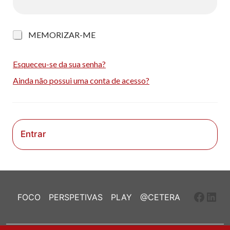
M
MEMORIZAR-ME
e
m
o
Esqueceu-se da sua senha?
r
Ainda não possui uma conta de acesso?
i
z
a
r
-
m
Entrar
e
Faceb
Link
FOCO
PERSPETIVAS
PLAY
@CETERA