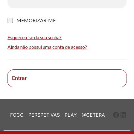
M
MEMORIZAR-ME
e
m
o
Esqueceu-se da sua senha?
r
Ainda não possui uma conta de acesso?
i
z
a
r
-
m
Entrar
e
Faceb
Link
FOCO
PERSPETIVAS
PLAY
@CETERA