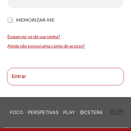
M
MEMORIZAR-ME
e
m
o
Esqueceu-se da sua senha?
r
Ainda não possui uma conta de acesso?
i
z
a
r
-
m
Entrar
e
Faceb
Link
FOCO
PERSPETIVAS
PLAY
@CETERA