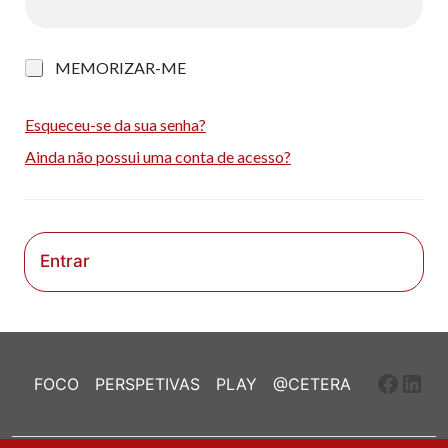
M
MEMORIZAR-ME
e
m
o
Esqueceu-se da sua senha?
r
Ainda não possui uma conta de acesso?
i
z
a
r
-
m
Entrar
e
Faceb
Link
FOCO
PERSPETIVAS
PLAY
@CETERA