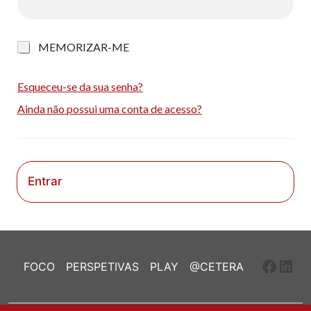
M
MEMORIZAR-ME
e
m
o
Esqueceu-se da sua senha?
r
Ainda não possui uma conta de acesso?
i
z
a
r
-
m
Entrar
e
Faceb
Link
FOCO
PERSPETIVAS
PLAY
@CETERA