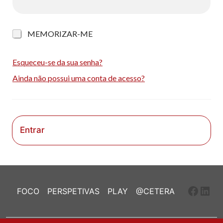
M
MEMORIZAR-ME
e
m
o
Esqueceu-se da sua senha?
r
Ainda não possui uma conta de acesso?
i
z
a
r
-
m
Entrar
e
Faceb
Link
FOCO
PERSPETIVAS
PLAY
@CETERA