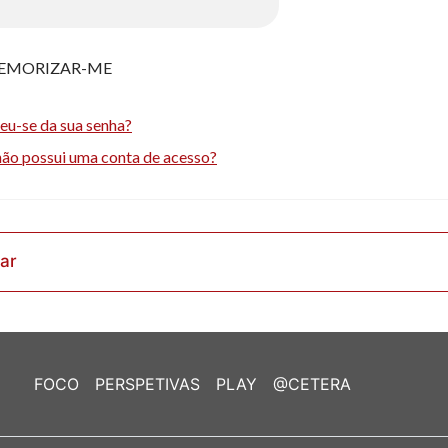
EMORIZAR-ME
eu-se da sua senha?
não possui uma conta de acesso?
rar
FOCO
PERSPETIVAS
PLAY
@CETERA