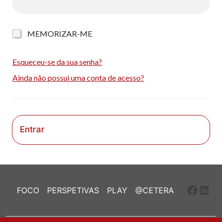
M
MEMORIZAR-ME
e
m
o
Esqueceu-se da sua senha?
r
Ainda não possui uma conta de acesso?
i
z
a
r
-
m
Entrar
e
Faceb
Link
FOCO
PERSPETIVAS
PLAY
@CETERA