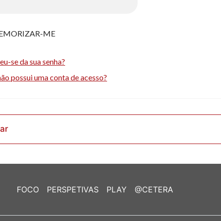
EMORIZAR-ME
eu-se da sua senha?
não possui uma conta de acesso?
rar
FOCO
PERSPETIVAS
PLAY
@CETERA