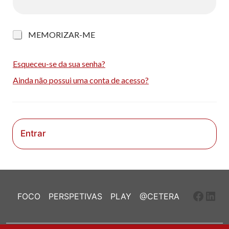
M
MEMORIZAR-ME
e
m
o
Esqueceu-se da sua senha?
r
Ainda não possui uma conta de acesso?
i
z
a
r
-
m
Entrar
e
Faceb
Link
FOCO
PERSPETIVAS
PLAY
@CETERA