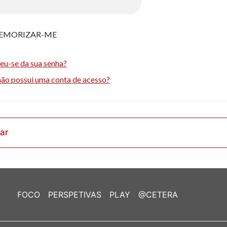
EMORIZAR-ME
eu-se da sua senha?
não possui uma conta de acesso?
rar
FOCO
PERSPETIVAS
PLAY
@CETERA