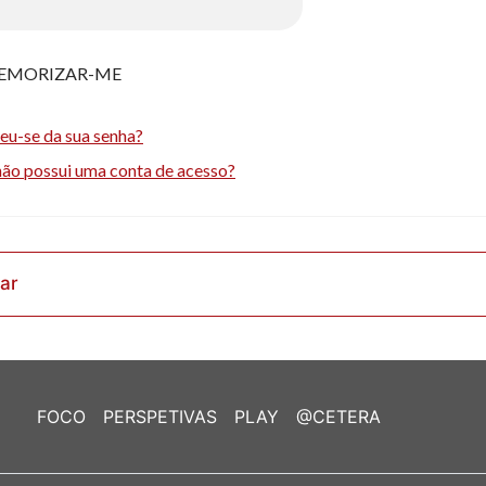
EMORIZAR-ME
eu-se da sua senha?
não possui uma conta de acesso?
rar
FOCO
PERSPETIVAS
PLAY
@CETERA