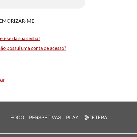
EMORIZAR-ME
eu-se da sua senha?
não possui uma conta de acesso?
rar
FOCO
PERSPETIVAS
PLAY
@CETERA