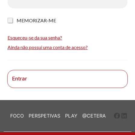
M
MEMORIZAR-ME
e
m
o
Esqueceu-se da sua senha?
r
Ainda não possui uma conta de acesso?
i
z
a
r
-
m
Entrar
e
Faceb
Link
FOCO
PERSPETIVAS
PLAY
@CETERA