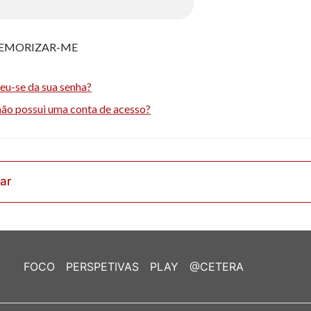
EMORIZAR-ME
eu-se da sua senha?
não possui uma conta de acesso?
rar
FOCO
PERSPETIVAS
PLAY
@CETERA