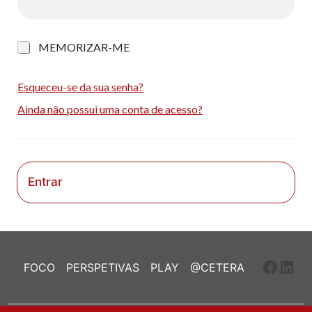
M
MEMORIZAR-ME
e
m
o
Esqueceu-se da sua senha?
r
Ainda não possui uma conta de acesso?
i
z
a
r
-
m
Entrar
e
Faceb
Link
FOCO
PERSPETIVAS
PLAY
@CETERA