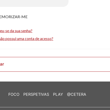
EMORIZAR-ME
eu-se da sua senha?
não possui uma conta de acesso?
rar
FOCO
PERSPETIVAS
PLAY
@CETERA