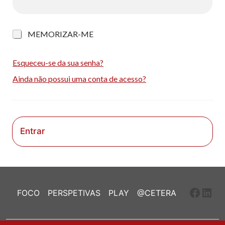
M
MEMORIZAR-ME
e
m
o
Esqueceu-se da sua senha?
r
Ainda não possui uma conta de acesso?
i
z
a
r
-
m
Entrar
e
Faceb
Link
FOCO
PERSPETIVAS
PLAY
@CETERA