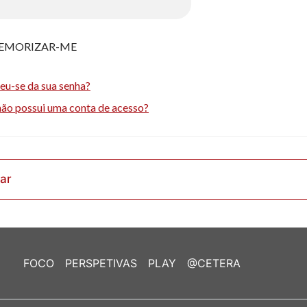
EMORIZAR-ME
eu-se da sua senha?
não possui uma conta de acesso?
rar
FOCO
PERSPETIVAS
PLAY
@CETERA