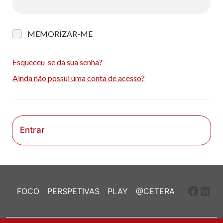
M
MEMORIZAR-ME
e
m
o
Esqueceu-se da sua senha?
r
Ainda não possui uma conta de acesso?
i
z
a
r
-
m
Entrar
e
Faceb
Link
FOCO
PERSPETIVAS
PLAY
@CETERA