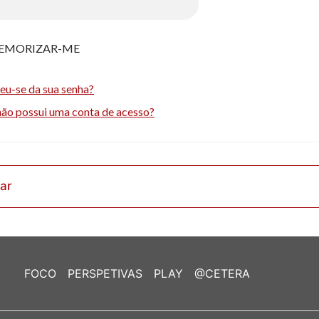
EMORIZAR-ME
eu-se da sua senha?
não possui uma conta de acesso?
rar
FOCO
PERSPETIVAS
PLAY
@CETERA