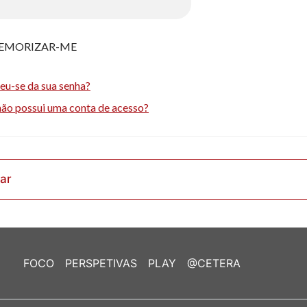
EMORIZAR-ME
eu-se da sua senha?
não possui uma conta de acesso?
rar
FOCO
PERSPETIVAS
PLAY
@CETERA