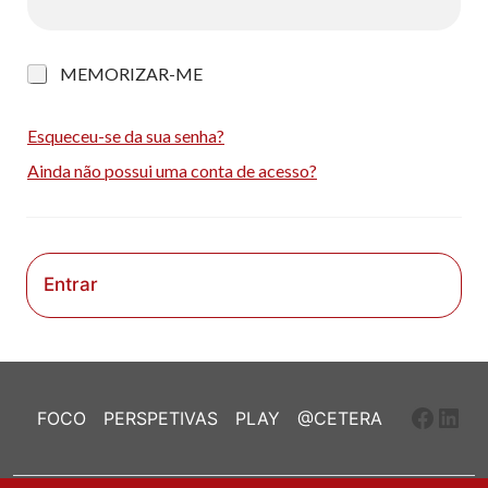
M
MEMORIZAR-ME
e
m
o
Esqueceu-se da sua senha?
r
Ainda não possui uma conta de acesso?
i
z
a
r
-
m
Entrar
e
Faceb
Link
FOCO
PERSPETIVAS
PLAY
@CETERA