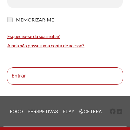
M
MEMORIZAR-ME
e
m
o
Esqueceu-se da sua senha?
r
Ainda não possui uma conta de acesso?
i
z
a
r
-
m
Entrar
e
Faceb
Link
FOCO
PERSPETIVAS
PLAY
@CETERA