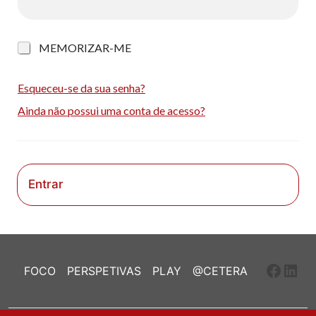
M
MEMORIZAR-ME
e
m
o
Esqueceu-se da sua senha?
r
Ainda não possui uma conta de acesso?
i
z
a
r
-
m
Entrar
e
Faceb
Link
FOCO
PERSPETIVAS
PLAY
@CETERA